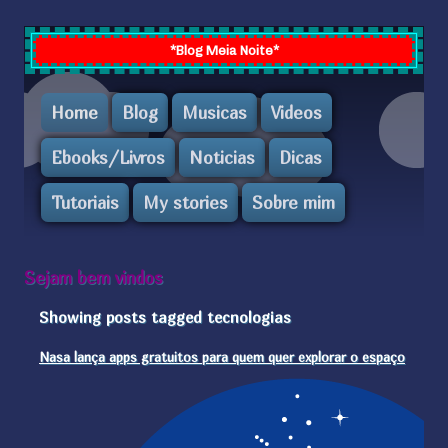
*Blog Meia Noite*
Home
Blog
Musicas
Videos
Ebooks/Livros
Noticias
Dicas
Tutoriais
My stories
Sobre mim
Sejam bem vindos
Showing posts tagged tecnologias
Nasa lança apps gratuitos para quem quer explorar o espaço