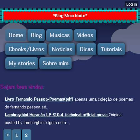
*Blog Meia Noite*
Home
Blog
Musicas
Videos
Ebooks/Livros
Noticias
Dicas
Tutoriais
My stories
Sobre mim
Sejam bem vindos
Livro Fernando Pessoa-Poemas(pdf)
apenas uma coleção de poemas
do fernando pessoa,sé...
Lamborghini Huracán LP 610-4 technical official movie
Original
posted by lamborghini.xtgem.com...
«
1
2