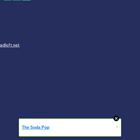
adloft.net
»
The Soda Pop